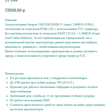
12-200
72500,00
р.
Описание
Аккумуляторные батареи VEKTOR ENERGY серии CARBON (VPbC)
изготовлены по технологии PURE GEL с использованием PVC сепаратора.
Все пластины изготовлены по технологии DEEP CYCLE + CARBON (Super
Lead-Carbon Batteries). За счет карбонизации как отрицательной, так и
положительной пластин, аккумуляторы данной серии имеют высочайшую
цикличность, сравнимую с литий-ионными аккумуляторами.
Имеют отличные эксплуатационные характеристики в режиме частичного
заряда, а также возможность ускоренного заряда токами до 0,5С.
Преимущества
В 6 раз выше цикличность чем у стандартной гелевой батареи
До 3760 циклов при глубине разряда 70% (D.O.D.)
Идеальны для работы в автономных гибридных и резервных системах
энергоснабжения
Длительный срок службы до 15 лет при режимах глубокого разряда
Не требует использования BMS
Стоимость цикла является одной из самых низких на рынке среди свинцово-
кислотных аккумуляторов