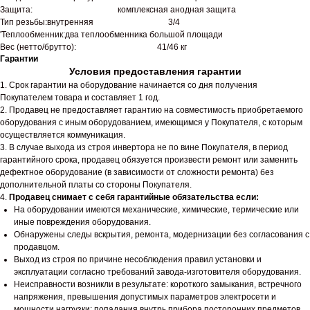
Защита: комплексная анодная защита
Тип резьбы:внутренняя 3/4
'Теплообменник:два теплообменника большой площади
Вес (нетто/брутто): 41/46 кг
Гарантии
Условия предоставления гарантии
1. Срок гарантии на оборудование начинается со дня получения
Покупателем товара и составляет 1 год.
2. Продавец не предоставляет гарантию на совместимость приобретаемого
оборудования с иным оборудованием, имеющимся у Покупателя, с которым
осуществляется коммуникация.
3. В случае выхода из строя инвертора не по вине Покупателя, в период
гарантийного срока, продавец обязуется произвести ремонт или заменить
дефектное оборудование (в зависимости от сложности ремонта) без
дополнительной платы со стороны Покупателя.
4.
Продавец снимает с себя гарантийные обязательства если:
На оборудовании имеются механические, химические, термические или
иные повреждения оборудования.
Обнаружены следы вскрытия, ремонта, модернизации без согласования с
продавцом.
Выход из строя по причине несоблюдения правил установки и
эксплуатации согласно требований завода-изготовителя оборудования.
Неисправности возникли в результате: короткого замыкания, встречного
напряжения, превышения допустимых параметров электросети и
мощности нагрузки; попадания внутрь прибора посторонних предметов,