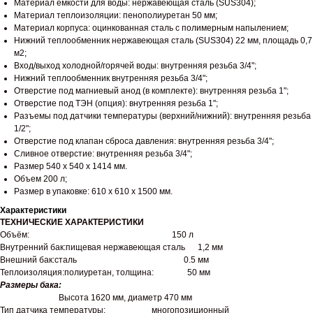
Материал ёмкости для воды: нержавеющая сталь (SUS304);
Материал теплоизоляции: пенополиуретан 50 мм;
Материал корпуса: оцинкованная сталь с полимерным напылением;
Нижний теплообменник нержавеющая сталь (SUS304) 22 мм, площадь 0,7
м2;
Вход/выход холодной/горячей воды: внутренняя резьба 3/4";
Нижний теплообменник внутренняя резьба 3/4";
Отверстие под магниевый анод (в комплекте): внутренняя резьба 1";
Отверстие под ТЭН (опция): внутренняя резьба 1";
Разъемы под датчики температуры (верхний/нижний): внутренняя резьба
1/2";
Отверстие под клапан сброса давления: внутренняя резьба 3/4";
Сливное отверстие: внутренняя резьба 3/4";
Размер 540 х 540 х 1414 мм.
Объем 200 л;
Размер в упаковке: 610 х 610 х 1500 мм.
Характеристики
ТЕХНИЧЕСКИЕ ХАРАКТЕРИСТИКИ
Объём: 150 л
Внутренний бак:пищевая нержавеющая сталь 1,2 мм
Внешний бак:сталь 0.5 мм
Теплоизоляция:полиуретан, толщина: 50 мм
Размеры бака:
Высота 1620 мм, диаметр 470 мм
Тип датчика температуры: многопозиционный