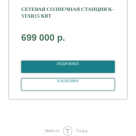
СЕТЕВАЯ СОЛНЕЧНАЯ СТАНЦИЯ K-
STAR15 КВТ
Мощность 15000 Вт
699 000
р.
Тип Сетевая
3-фазная
ПОДРОБНЕЕ
В КОРЗИНУ
Tilda
Made on