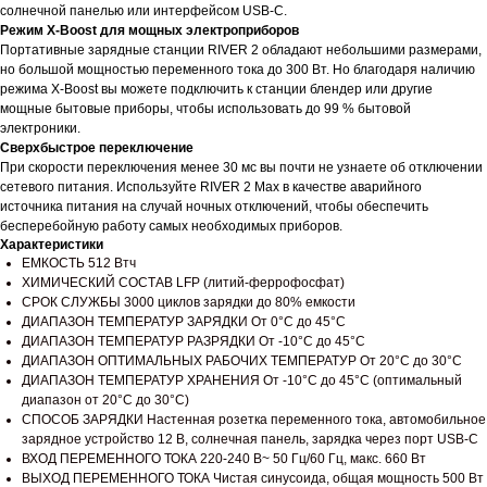
солнечной панелью или интерфейсом USB-C.
Режим X-Boost для мощных электроприборов
Портативные зарядные станции RIVER 2 обладают небольшими размерами,
но большой мощностью переменного тока до 300 Вт. Но благодаря наличию
режима X-Boost вы можете подключить к станции блендер или другие
мощные бытовые приборы, чтобы использовать до 99 % бытовой
электроники.
Сверхбыстрое переключение
При скорости переключения менее 30 мс вы почти не узнаете об отключении
сетевого питания. Используйте RIVER 2 Max в качестве аварийного
источника питания на случай ночных отключений, чтобы обеспечить
бесперебойную работу самых необходимых приборов.
Характеристики
ЕМКОСТЬ 512 Втч
ХИМИЧЕСКИЙ СОСТАВ LFP (литий-феррофосфат)
СРОК СЛУЖБЫ 3000 циклов зарядки до 80% емкости
ДИАПАЗОН ТЕМПЕРАТУР ЗАРЯДКИ От 0°C до 45°C
ДИАПАЗОН ТЕМПЕРАТУР РАЗРЯДКИ От -10°C до 45°C
ДИАПАЗОН ОПТИМАЛЬНЫХ РАБОЧИХ ТЕМПЕРАТУР От 20°C до 30°C
ДИАПАЗОН ТЕМПЕРАТУР ХРАНЕНИЯ От -10°C до 45°C (оптимальный
диапазон от 20°C до 30°C)
СПОСОБ ЗАРЯДКИ Настенная розетка переменного тока, автомобильное
зарядное устройство 12 В, солнечная панель, зарядка через порт USB-C
ВХОД ПЕРЕМЕННОГО ТОКА 220-240 В~ 50 Гц/60 Гц, макс. 660 Вт
ВЫХОД ПЕРЕМЕННОГО ТОКА Чистая синусоида, общая мощность 500 Вт