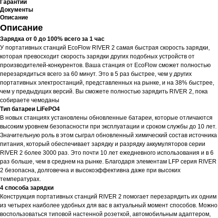
Гарантии
Документы
Описание
Описание
Зарядка от 0 до 100% всего за 1 час
У портативных станций EcoFlow RIVER 2 самая быстрая скорость зарядки,
которая превосходит скорость зарядки других подобных устройств от
производителей-конкурентов. Ваша станция от EcoFlow сможет полностью
перезарядиться всего за 60 минут. Это в 5 раз быстрее, чем у других
портативных электростанций, представленных на рынке, и на 38% быстрее,
чем у предыдущих версий. Вы сможете полностью зарядить RIVER 2, пока
собираете чемоданы
Тип батареи LiFePO4
В новых станциях установлены обновленные батареи, которые отличаются
высоким уровнем безопасности при эксплуатации и сроком службы до 10 лет.
Значительную роль в этом сыграл обновленный химический состав источника
питания, который обеспечивает зарядку и разрядку аккумуляторов серии
RIVER 2 более 3000 раз. Это почти 10 лет ежедневного использования и в 6
раз больше, чем в среднем на рынке. Благодаря элементам LFP серия RIVER
2 безопасна, долговечна и высокоэффективна даже при высоких
температурах.
4 способа зарядки
Конструкция портативных станций RIVER 2 помогает перезарядить их одним
из четырех наиболее удобных для вас в актуальный момент способов. Можно
воспользоваться типовой настенной розеткой, автомобильным адаптером,