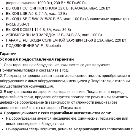
(перенапряжение 1000 Вт), 230 В ~ 50 Гц/60 Гц
ВЫХОД ПОСТОЯННОГО ТОКА 12.6 В, 10A/3A/3A, макс. 126 Вт
ВЫХОД USB-A 5 В, 2.4 А, макс. 12 Вт
ВЫХОД USB-C 5/9/12/15/20 В, 5A, макс. 100 Вт (Аналогичные параметры
входа USB-C)
ВЫХОД DC5521 12.6 В, 3A, макс. 36 Вт
АВТОМОБИЛЬНАЯ ЗАРЯДКА 12 В / 24 В, 8A, макс. 100 Вт
ПАРАМЕТРЫ ВХОДА СОЛНЕЧНОЙ ЗАРЯДКИ 11-50 В 13A, макс. 220 Вт
ПОДКЛЮЧЕНИЯ Wi-Fi, Bluetooth
Гарантии
Условия предоставления гарантии
1. Срок гарантии на оборудование начинается со дня получения
Покупателем товара и составляет 1 год.
2. Продавец не предоставляет гарантию на совместимость приобретаемого
оборудования с иным оборудованием, имеющимся у Покупателя, с которым
осуществляется коммуникация.
3. В случае выхода из строя инвертора не по вине Покупателя, в период
гарантийного срока, продавец обязуется произвести ремонт или заменить
дефектное оборудование (в зависимости от сложности ремонта) без
дополнительной платы со стороны Покупателя.
4.
Продавец снимает с себя гарантийные обязательства если:
На оборудовании имеются механические, химические, термические или
иные повреждения оборудования.
Обнаружены следы вскрытия, ремонта, модернизации без согласования с