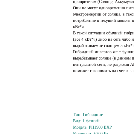
приоритетам (Солнце, Аккумулят
Они не могут одновременно питат
электроэнергии от солнца, в так
потребление в текущий момент в
кВт*ч.
В такой ситуации обычный гибр
(все 4 кВт*ч) либо на сеть либо 
вырабатываемые солнцем 3 кВт*ч
Гибридный инвертор же с функци
вырабатывает солнце (в данном п
центральной сети, не разряжая А
поможет сэкономить на счетах за
Тип: Гибридные
Вид: 1 фазный
Модель: PH1900 EXP
Мощность: 6200 Вт