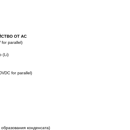
ЙСТВО ОТ AC
or parallel)
 (Li)
DC for parallel)
 образования конденсата)