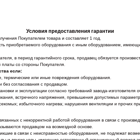
Условия предоставления гарантии
лучения Покупателем товара и составляет 1 год.
ость приобретаемого оборудования с иным оборудованием, имеющи
пателя, в период гарантийного срока, продавец обязуется произве
 платы со стороны Покупателя.
ства если:
, термические или иные повреждения оборудования.
 без согласования с продавцом.
ановки и эксплуатации согласно требований завода-изготовителя 
мыкания, встречного напряжения, превышения допустимых параметр
секомых; избыточного нагрева; нарушения вентиляции и прочих пр
 связанных с некорректной работой оборудования в связи с произ
азываются продавцом на возмездной основе.
икшие в связи с неисправностью оборудования, не подлежат возм
алы и другие узлы, имеющие естественный ограниченный период э