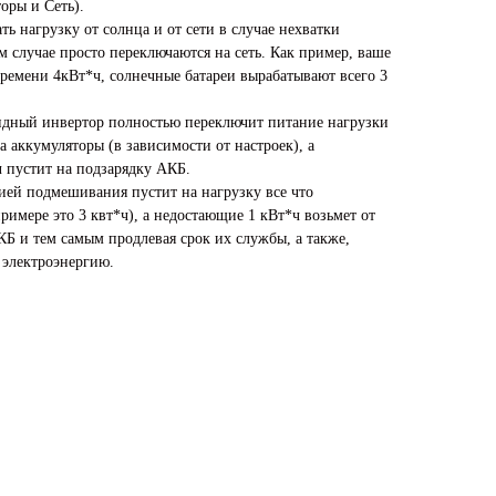
оры и Сеть).
ь нагрузку от солнца и от сети в случае нехватки
ом случае просто переключаются на сеть. Как пример, ваше
ремени 4кВт*ч, солнечные батареи вырабатывают всего 3
идный инвертор полностью переключит питание нагрузки
на аккумуляторы (в зависимости от настроек), а
 пустит на подзарядку АКБ.
ей подмешивания пустит на нагрузку все что
римере это 3 квт*ч), а недостающие 1 кВт*ч возьмет от
КБ и тем самым продлевая срок их службы, а также,
 электроэнергию.