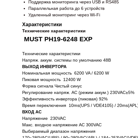
Поддержка мониторинга через USB и RS485
Параллельная работа до 6 устройств
Удаленный мониторинг через Wi-Fi
Характеристики
Технические характеристики
MUST PH19-6248 EXP
Технические характеристики
Напряж. аккум. системы по умолчанию 48В
ВЫХОД ИНВЕРТОРА
Номинальная мощность 6200 VA / 6200 W
Пиковая мощность 12400 W
Форма сигнала Чистый синус
Регулирование напряж. AC (режим аккум.) 230VAC±5%
Эффективность инвертора (пиковая) 92%
Время переключения 10ms(UPS / VDE4105) / 20ms(APL
ВХОД AC
Напряжение 230VAC
Макс. входное напряжение AC 300VAC
Выбираемый диапазон напряжения
170~280VAC(UPS) / 90~280VAC(APL) / 184~253VAC(VDE