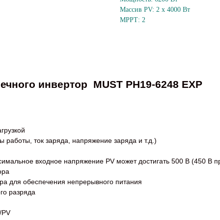
Массив PV: 2 х 4000 Вт
МРРТ: 2
нечного инвертор
MUST PH19-6248 EXP
агрузкой
работы, ток заряда, напряжение заряда и т.д.)
имальное входное напряжение PV может достигать 500 В (450 В 
ора
ора для обеспечения непрерывного питания
ого разряда
/PV