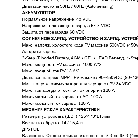
Диапазон частоты 50Hz / 60Hz (Auto sensing)
АККУМУЛЯТОР
Нормальное напряжение 48 VDC
Напряжение плавающего заряда 54.8 VDC
Защита от перезаряда 60 VDC
СОЛНЕЧНОЕ ЗАРЯД. УСТРОЙСТВО И ЗАРЯД. УСТРО
Макс. напряж. холостого хода PV массива 500VDC (450V f
Алгоритм заряда
3-Step (Flooded Battery, AGM / GEL / LEAD Battery), 4-Step
Макс. мощность PV массива 4000 W*2
Макс. входной ток PV 18 A*2
Диапазон напряж. MPPT PV массива 90~450VDC (90~430V
Мин. напряж. аккумулятора для заряда от PV 34 VDC
Макс. ток заряда от солнечной энергии 120 A
Максимальный ток заряда от AC 100 A
Максимальный ток заряда 120 A
МЕХАНИЧЕСКИЕ ХАРАКТЕРИСТИКИ
Размеры устройства (ШВГ) 425*473*145мм
Вес нетто / брутто 14 / 15,4 кг
ДРУГОЕ
Влажность Относительная влажность от 5% до 95% (без