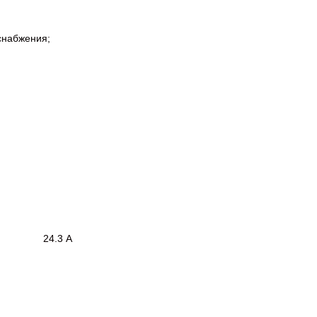
снабжения;
ыходе 24.3 А