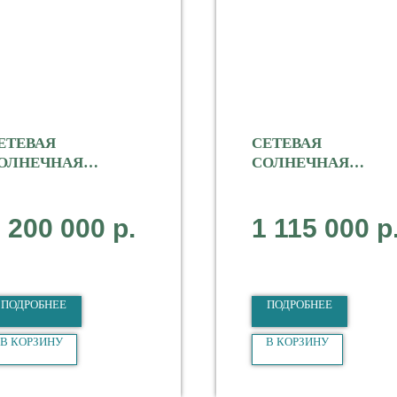
ЕТЕВАЯ
СЕТЕВАЯ
ОЛНЕЧНАЯ
СОЛНЕЧНАЯ
ТАНЦИЯ KSTAR 30
СТАНЦИЯ SOFAR 2
ВТ
КВТ
щность 30000 Вт
Мощность 20000 Вт
 200 000
р.
1 115 000
р
п Сетевая
Тип Сетевая
фазная
3-фазная
ПОДРОБНЕЕ
ПОДРОБНЕЕ
В КОРЗИНУ
В КОРЗИНУ