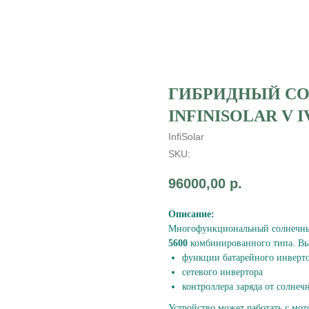
ГИБРИДНЫЙ С
INFINISOLAR V IV
InfiSolar
SKU:
96000,00
р.
Описание:
Многофункциональный солнечн
5600
комбинированного типа. Вы
функции батарейного инверт
сетевого инвертора
контроллера заряда от солнеч
Устройство может работать с мо