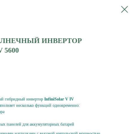
ОЛНЕЧНЫЙ ИНВЕРТОР
 5600
ый гибридный инвертор
InfiniSolar V IV
полняет несколько функций одновременно:
ора
ных панелей для аккумуляторных батарей
торными нагрузками с высокой импульсной мощностью,