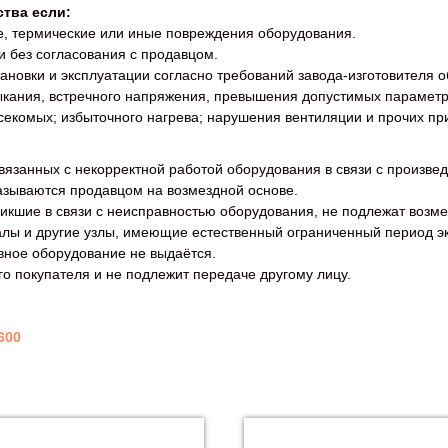
ства если:
, термические или иные повреждения оборудования.
 без согласования с продавцом.
ановки и эксплуатации согласно требований завода-изготовителя 
мыкания, встречного напряжения, превышения допустимых параметр
секомых; избыточного нагрева; нарушения вентиляции и прочих пр
 связанных с некорректной работой оборудования в связи с произ
азываются продавцом на возмездной основе.
икшие в связи с неисправностью оборудования, не подлежат возм
алы и другие узлы, имеющие естественный ограниченный период э
вное оборудование не выдаётся.
го покупателя и не подлежит передаче другому лицу.
600