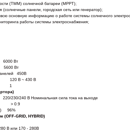
ости (ТММ) солнечной батареи (MPPT);
 (солнечные панели, городская сеть или генератор);
 всю основную информацию о работе системы солнечного электро
ниторинга работы системы электроснабжения;
6000 Вт
600 Вт
панелей 450В
20 В ~ 430 В
в 1
ертора)
пряжение 220/230/240 В Номинальная сила тока на в
0.9
AC) 96%
е (OFF-GRID, HYBRID)
0 В или 170 - 280В