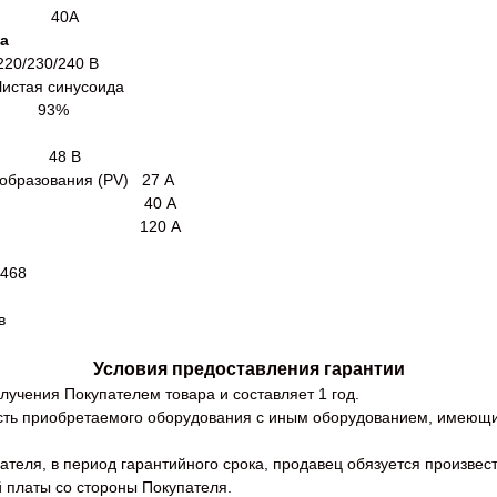
е 40А
ра
0/240 В
нусоида
AC) 93%
 48 В
еобразования (PV) 27 А
ети (АС) 40 А
й (PV+DC) 120 А
468
в
Условия предоставления гарантии
лучения Покупателем товара и составляет 1 год.
ость приобретаемого оборудования с иным оборудованием, имеющи
пателя, в период гарантийного срока, продавец обязуется произве
 платы со стороны Покупателя.