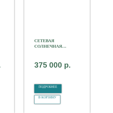
СЕТЕВАЯ
СОЛНЕЧНАЯ
0
СТАНЦИЯ K-STAR 6
КВТ
Мощность 6000 Вт
.
375 000
р.
Тип Сетевая
1-фазная
ПОДРОБНЕЕ
В КОРЗИНУ