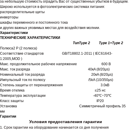
за небольшую стоимость оградить Вас от существенных убытков в будущем.
Широко используется в фотоэлектрических системах питания:
распределительные щиты
инверторы
шкафы переменного и постоянного тока
и других важных уязвимых местах для воздействия молнии.
Характеристики
ТЕХНИЧЕСКИЕ ХАРАКТЕРИСТИКИ
ТипType 2 Type 1+Type 2
Полюса2 Р (2 полюса)
Соответствие стандартов GB/T18802.1-2011 ( IEC61643-
1:2005,MOD )
Макс. продолжительное рабочее напряжение 600 В
Макс. ток разряда 40кA (8/20μs)
Номинальный ток разряда 20кA (8/20μs)
Импульсный ток по полюсу /5kA (10/350μs)
Степень защиты от перенапряжения 3.0кВ
Время отклика ≤25 нс
Температура эксплуатации -40℃~70℃
Класс защиты IP20
Установка Симметричный профиль 35
мм
Гарантии
Условия предоставления гарантии
1. Срок гарантии на оборудование начинается со дня получения